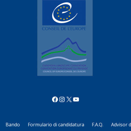
Facebook
Instagram
X
YouTube
Bando
Formulario di candidatura
F.A.Q.
Advisor 